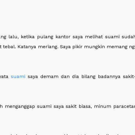
ang lalu, ketika pulang kantor saya melihat suami suda
t tebal. Katanya meriang. Saya pikir mungkin memang n
nyata
suami
saya demam dan dia bilang badannya sakit-s
sih menganggap suami saya sakit biasa, minum paracetam