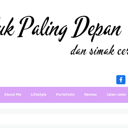
About Me
Lifestyle
Portofolio
Review
Jalan-Jalan