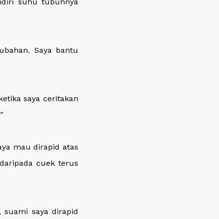
ndiri suhu tubuhnya
ubahan. Saya bantu
etika saya ceritakan
"
aya mau dirapid atas
 daripada cuek terus
 suami saya dirapid