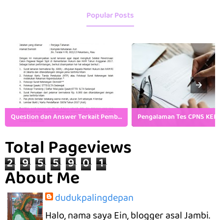
Popular Posts
Question dan Answer Terkait Pembukaan CPNS Kemenkumham
Total Pageviews
2
9
5
5
9
0
1
About Me
dudukpalingdepan
Halo, nama saya Ein, blogger asal Jambi.