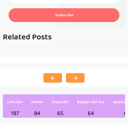
Subscribe
Related Posts
Lifestyle
review
Inspiratif
Belajar Jadi Ibu
sponsor
197
84
65
64
6