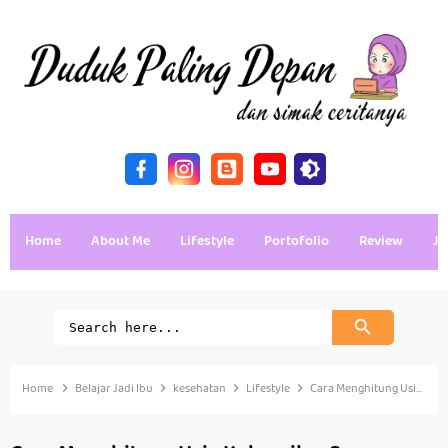
Home
About Me
Lifestyle
Portofolio
Review
Ja
Home
Belajar Jadi Ibu
kesehatan
Lifestyle
Cara Menghitung Usia Kehamilan Secara Mudah Untuk Calon Ibu