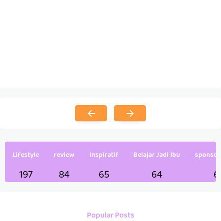
Lifestyle
review
Inspiratif
Belajar Jadi Ibu
sponsor
197
84
65
64
6
Popular Posts