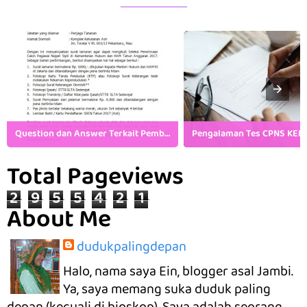
Question dan Answer Terkait Pembukaan CPNS Kemenkumham
Total Pageviews
2
9
5
5
4
2
1
About Me
dudukpalingdepan
Halo, nama saya Ein, blogger asal Jambi.
Ya, saya memang suka duduk paling