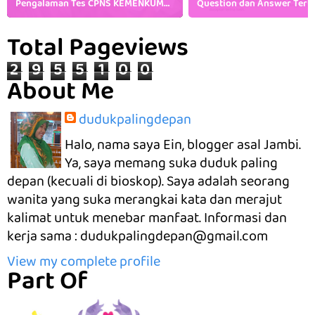
Pengalaman Tes CPNS KEMENKUMHAM [TIPS lulus Murni]
Total Pageviews
2
9
5
5
1
0
0
About Me
dudukpalingdepan
Halo, nama saya Ein, blogger asal Jambi.
Ya, saya memang suka duduk paling
depan (kecuali di bioskop). Saya adalah seorang
wanita yang suka merangkai kata dan merajut
kalimat untuk menebar manfaat. Informasi dan
kerja sama : dudukpalingdepan@gmail.com
View my complete profile
Part Of