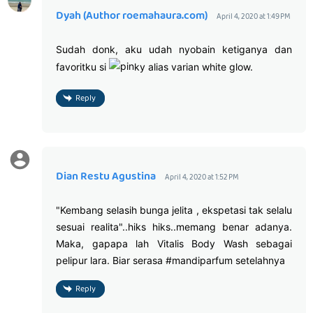
Dyah (Author roemahaura.com)
April 4, 2020 at 1:49 PM
Sudah donk, aku udah nyobain ketiganya dan
favoritku si
ky alias varian white glow.
Reply
Dian Restu Agustina
April 4, 2020 at 1:52 PM
"Kembang selasih bunga jelita , ekspetasi tak selalu
sesuai realita"..hiks hiks..memang benar adanya.
Maka, gapapa lah Vitalis Body Wash sebagai
pelipur lara. Biar serasa #mandiparfum setelahnya
Reply