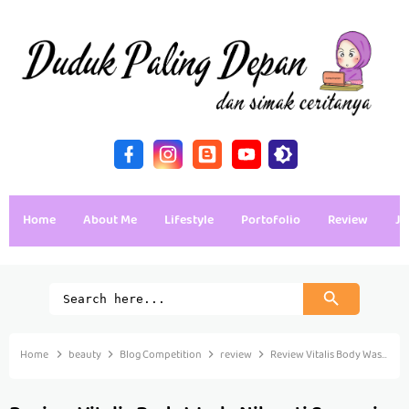
Home
About Me
Lifestyle
Portofolio
Review
Ja
Home
beauty
Blog Competition
review
Review Vitalis Body Wash, Nikmati Sensasi Mandi Parfum yang Lembut dan Menenangkan