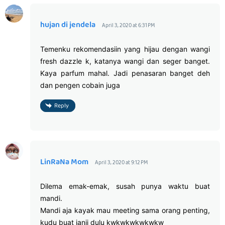
hujan di jendela
April 3, 2020 at 6:31 PM
Temenku rekomendasiin yang hijau dengan wangi
fresh dazzle k, katanya wangi dan seger banget.
Kaya parfum mahal. Jadi penasaran banget deh
dan pengen cobain juga
Reply
LinRaNa Mom
April 3, 2020 at 9:12 PM
Dilema emak-emak, susah punya waktu buat
mandi.
Mandi aja kayak mau meeting sama orang penting,
kudu buat janji dulu kwkwkwkwkwkw