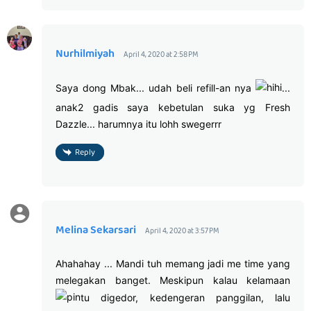
Nurhilmiyah
April 4, 2020 at 2:58 PM
Saya dong Mbak... udah beli refill-an nya
...
anak2 gadis saya kebetulan suka yg Fresh
Dazzle... harumnya itu lohh swegerrr
Reply
Melina Sekarsari
April 4, 2020 at 3:57 PM
Ahahahay ... Mandi tuh memang jadi me time yang
melegakan banget. Meskipun kalau kelamaan
tu digedor, kedengeran panggilan, lalu