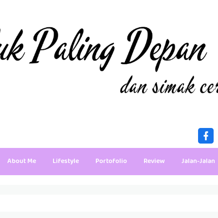
About Me
Lifestyle
Portofolio
Review
Jalan-Jalan