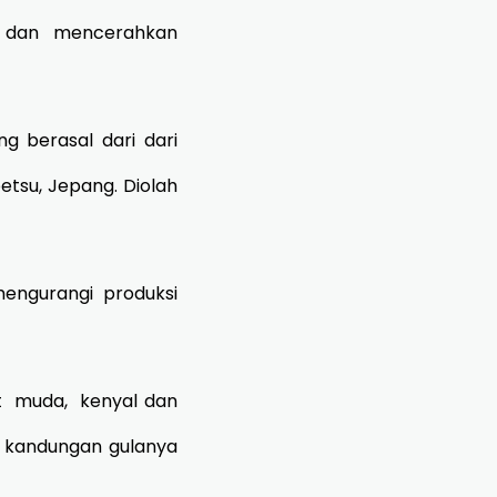
an dan mencerahkan
g berasal dari dari
tsu, Jepang. Diolah
ngurangi produksi
et muda, kenyal dan
a kandungan gulanya