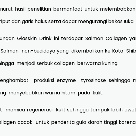
menurut hasil penelitian bermanfaat untuk melembabk
riput dan garis halus serta dapat mengurangi bekas Iuka.
ungan Glasskin Drink ini terdapat Salmon Collagen yan
 Salmon non-budidaya yang dikembalikan ke Kota Shibe
ngga menjadi serbuk collagen berwarna kuning.
enghambat produksi enzyme tyrosinase sehingga me
ang menyebabkan warna hitam pada kulit.
t memicu regenerasi kulit sehingga tampak lebih aw
llagen cocok untuk penderita gula darah tinggi karen