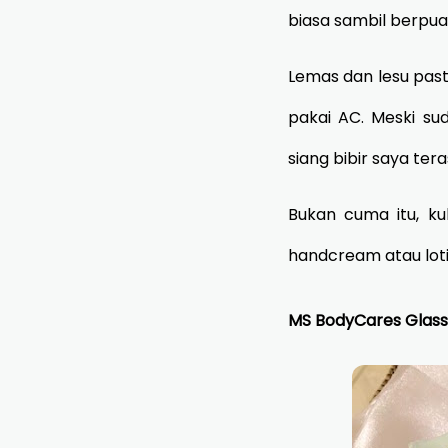
biasa sambil berpua
Lemas dan lesu pasti
pakai AC. Meski su
siang bibir saya ter
Bukan cuma itu, kul
handcream atau lotio
MS BodyCares Glassk