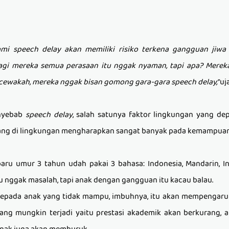
mi speech delay akan memiliki r
i
siko terkena gangguan jiwa j
agi mereka semua perasaan itu ngga
k
nyaman, tapi apa? Merek
ecewakah, mereka nggak bisan gomong gara-gara
speech delay,”
uj
enyebab
speech delay
, salah satunya faktor lingkungan yang
dep
orang di lingkungan mengharapkan sangat banyak pada kemampuan
aru umur 3 tahun udah pakai 3 bahasa: Indonesia, Mandarin, In
 nggak masalah, tapi anak dengan gangguan itu kacau balau.
 kepada anak yang tidak ma
m
pu, imbuhnya, itu akan mempengaru
ang mungkin terjadi yaitu prestasi akademik akan berkurang,