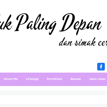
About Me
Lifestyle
Portofolio
Review
Jalan-Jalan