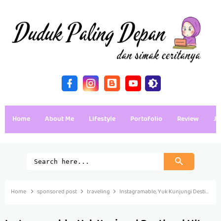
Home
About Me
Lifestyle
Portofolio
Review
Ja
Home
sponsored post
traveling
Instagramable, Yuk Kunjungi Destinasi Hits Sambil Liburan Singkat di Bogor