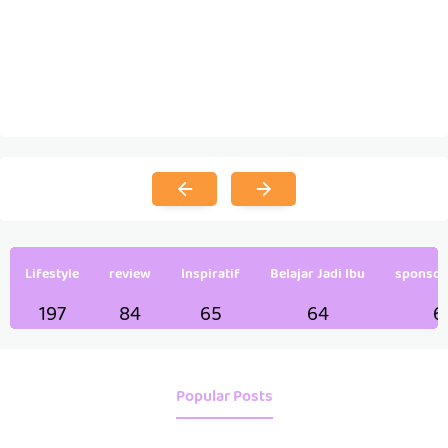
Lifestyle
review
Inspiratif
Belajar Jadi Ibu
sponsor
197
84
65
64
6
Popular Posts