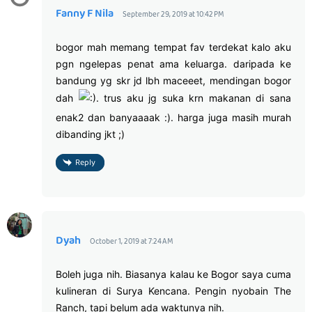
Fanny F Nila
September 29, 2019 at 10:42 PM
bogor mah memang tempat fav terdekat kalo aku
pgn ngelepas penat ama keluarga. daripada ke
bandung yg skr jd lbh maceeet, mendingan bogor
dah
. trus aku jg suka krn makanan di sana
enak2 dan banyaaaak :). harga juga masih murah
dibanding jkt ;)
Reply
Dyah
October 1, 2019 at 7:24 AM
Boleh juga nih. Biasanya kalau ke Bogor saya cuma
kulineran di Surya Kencana. Pengin nyobain The
Ranch, tapi belum ada waktunya nih.