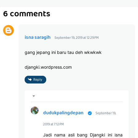
6 comments
isna saragih
September 19, 2019 at 12:29 PM
gang jepang ini baru tau deh wkwkwk
djangki.wordpress.com
Reply
dudukpalingdepan
September 19,
2019 at 7:12 PM
Jadi nama asli bang Djangki ini isna