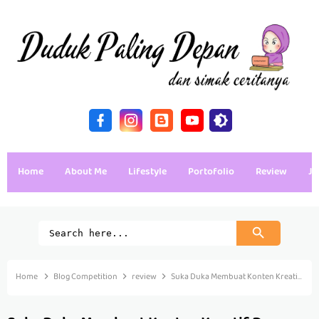
Home
About Me
Lifestyle
Portofolio
Review
Ja
Home
Blog Competition
review
Suka Duka Membuat Konten Kreatif Dengan Laptop ASUS