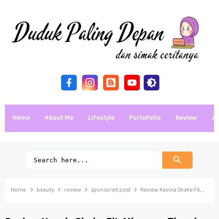
Home
About Me
Lifestyle
Portofolio
Review
Ja
Home
beauty
review
sponsored post
Review Xavola Shake Fit, Minuman Tinggi Serat yang Banyak Manfaat