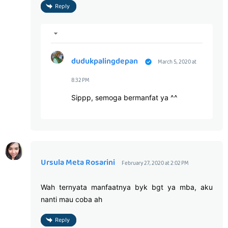
Reply
dudukpalingdepan
March 5, 2020 at
8:32 PM
Sippp, semoga bermanfat ya ^^
Ursula Meta Rosarini
February 27, 2020 at 2:02 PM
Wah ternyata manfaatnya byk bgt ya mba, aku
nanti mau coba ah
Reply