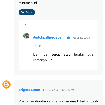
minuman ini.
Reply
dudukpalingdepan
March 5, 2020 at
8:33 PM
Iya mba, seroja atau teratai juga
namanya. ^^
arigetas.com
February 28, 2020 at 2:37 PM
Pokoknya ibu-ibu yang anaknya masih balita, pasti