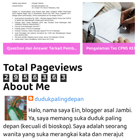
Question dan Answer Terkait Pembukaan CPNS Kemenkumham
Total Pageviews
2
9
5
6
3
6
3
About Me
dudukpalingdepan
Halo, nama saya Ein, blogger asal Jambi.
Ya, saya memang suka duduk paling
depan (kecuali di bioskop). Saya adalah seorang
wanita yang suka merangkai kata dan merajut