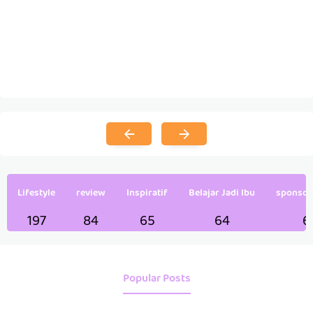
Lifestyle
review
Inspiratif
Belajar Jadi Ibu
sponsor
197
84
65
64
6
Popular Posts