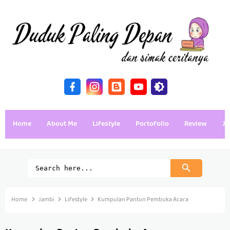
Home
About Me
Lifestyle
Portofolio
Review
Ja
Home
Jambi
Lifestyle
Kumpulan Pantun Pembuka Acara