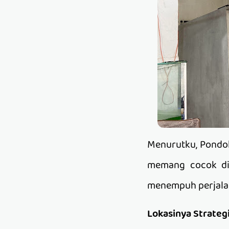
Menurutku, Pondok
memang cocok dij
menempuh perjalan
Lokasinya Strateg