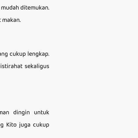
at mudah ditemukan.
t makan.
ang cukup lengkap.
istirahat sekaligus
man dingin untuk
g Kito juga cukup