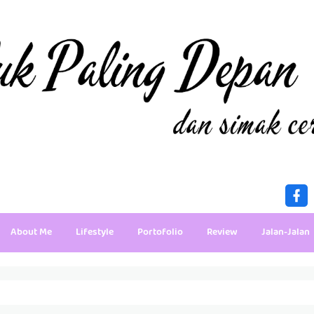
About Me
Lifestyle
Portofolio
Review
Jalan-Jalan