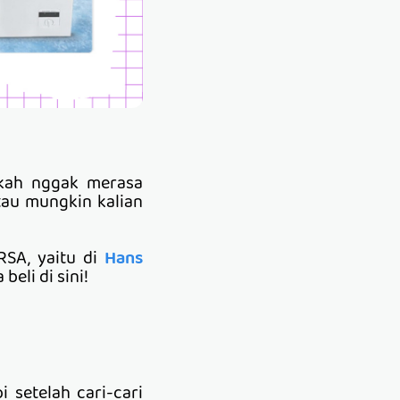
hkah nggak merasa
tau mungkin kalian
RSA, yaitu di
Hans
eli di sini!
setelah cari-cari