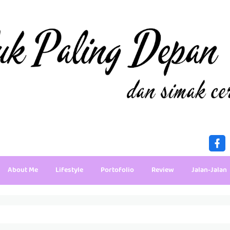
About Me
Lifestyle
Portofolio
Review
Jalan-Jalan