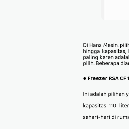
Di Hans Mesin, pil
hingga kapasitas
paling keren adal
pilih. Beberapa di
●
Freezer RSA CF 
Ini adalah piliha
kapasitas 110 li
sehari-hari di rum