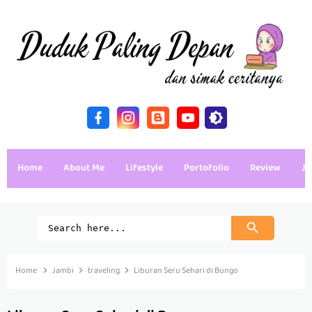
Home
About Me
Lifestyle
Portofolio
Review
Ja
Home
Jambi
traveling
Liburan Seru Sehari di Bungo