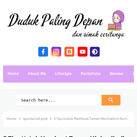
Home
About Me
Lifestyle
Portofolio
Review
Ja
Home
sponsored post
5 Tips Untuk Membuat Taman Minimalis di Rumah