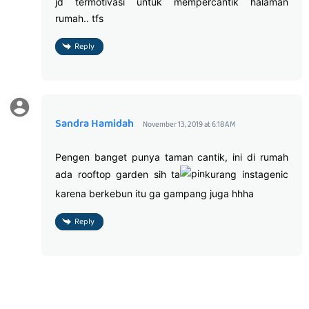
jd termotivasi untuk mempercantik halaman
rumah.. tfs
Reply
Sandra Hamidah
November 13, 2019 at 6:18 AM
Pengen banget punya taman cantik, ini di rumah
ada rooftop garden sih ta
kurang instagenic
karena berkebun itu ga gampang juga hhha
Reply