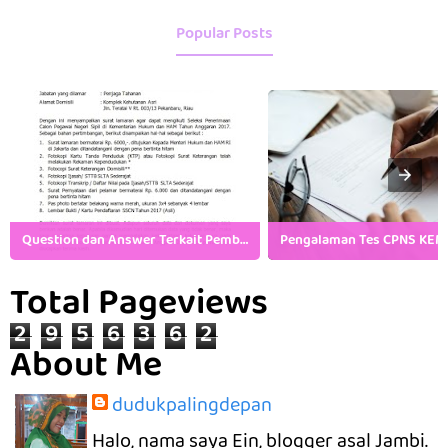
Popular Posts
Question dan Answer Terkait Pembukaan CPNS Kemenkumham
Total Pageviews
2
9
5
6
3
6
2
About Me
dudukpalingdepan
Halo, nama saya Ein, blogger asal Jambi.