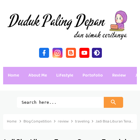
Home
About Me
Lifestyle
Portofolio
Review
Ja
Home
Blog Competition
review
traveling
Jadi Bisa Liburan Tenang Dengan Traveloka