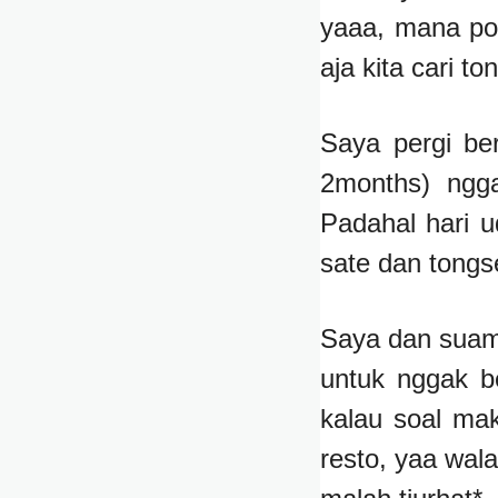
yaaa, mana por
aja kita cari 
Saya pergi be
2months) ngg
Padahal hari 
sate dan tongs
Saya dan suam
untuk nggak be
kalau soal ma
resto, yaa wal