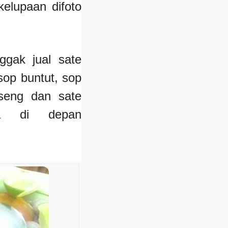
elupaan difoto
gak jual sate
sop buntut, sop
eng dan sate
ia di depan