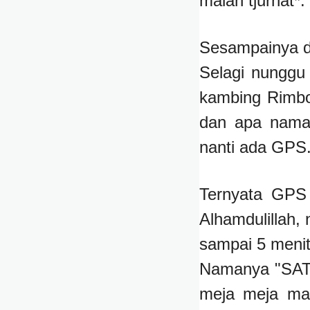
malah tjurhat*.
Sesampainya di
Selagi nunggu
kambing Rimbo
dan apa nama 
nanti ada GPS
Ternyata GPS 
Alhamdulillah, 
sampai 5 menit
Namanya "SAT
meja meja mak