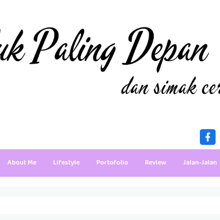
About Me
Lifestyle
Portofolio
Review
Jalan-Jalan