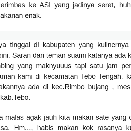
Berimbas ke ASI yang jadinya seret, hu
makanan enak.
a tinggal di kabupaten yang kulinernya 
sini. Saran dari teman suami katanya ada k
ing yang maknyuuus tapi satu jam per
diaman kami di kecamatan Tebo Tengah, k
akannya ada di kec.Rimbo bujang , mes
 kab.Tebo.
a malas agak jauh kita makan sate yang d
asa. Hm..., habis makan kok rasanya k