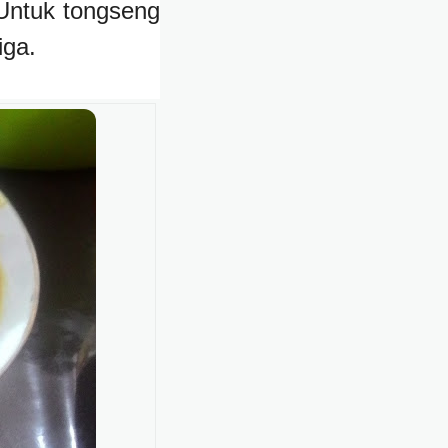
 Untuk tongseng
iga.