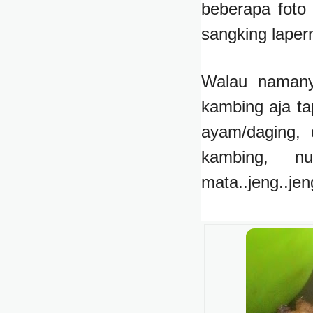
beberapa foto
sangking lape
Walau namany
kambing aja ta
ayam/daging,
kambing, n
mata..jeng..jen