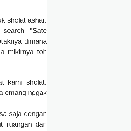
k sholat ashar.
n search "Sate
etaknya dimana
a mikirnya toh
t kami sholat.
 ya emang nggak
a saja dengan
ut ruangan dan