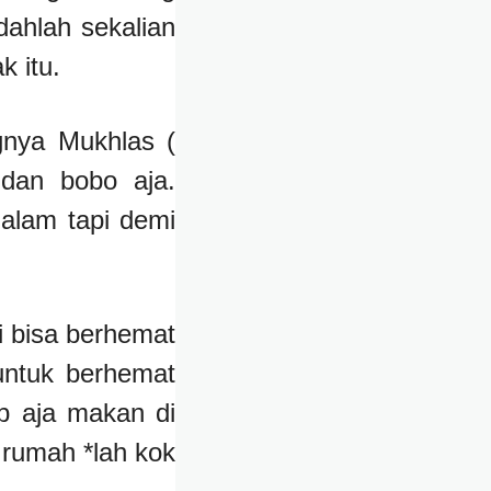
dahlah sekalian
k itu.
gnya Mukhlas (
dan bobo aja.
alam tapi demi
 bisa berhemat
 untuk berhemat
p aja makan di
 rumah *lah kok