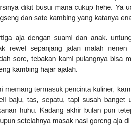
sinya dikit busui mana cukup hehe. Ya u
tongseng dan sate kambing yang katanya ena
rtiga aja dengan suami dan anak. untun
ak rewel sepanjang jalan malah nenen 
udah sore, tebakan kami pulangnya bisa m
eng kambing hajar ajalah.
i memang termasuk pencinta kuliner, kami
li baju, tas, sepatu, tapi susah banget
kanan huhu. Kadang akhir bulan pun tete
aupun setelahnya masak nasi goreng aja di