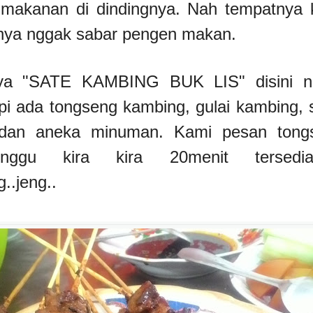
 makanan di dindingnya. Nah tempatnya k
rnya nggak sabar pengen makan.
a "SATE KAMBING BUK LIS" disini ng
pi ada tongseng kambing, gulai kambing, 
 dan aneka minuman.
Kami pesan tongs
unggu kira kira 20menit tersed
g..jeng..