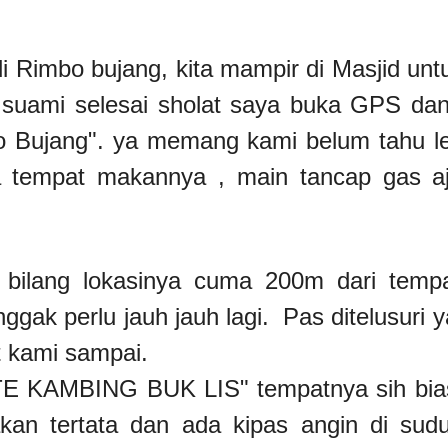
 Rimbo bujang, kita mampir di Masjid untu
 suami selesai sholat saya buka GPS da
 Bujang". ya memang kami belum tahu l
tempat makannya , main tancap gas aj
.
bilang lokasinya cuma 200m dari tempa
nggak perlu jauh jauh lagi. Pas ditelusuri
 kami sampai.
E KAMBING BUK LIS" tempatnya sih bias
an tertata dan ada kipas angin di sud