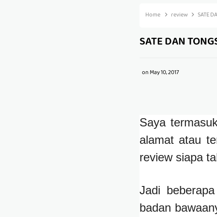
Home
review
SATE D
SATE DAN TONG
on
May 10, 2017
Saya termasuk
alamat atau te
review siapa ta
Jadi beberapa
badan bawaany