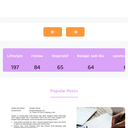
Lifestyle
review
Inspiratif
Belajar Jadi Ibu
sponsor
197
84
65
64
6
Popular Posts