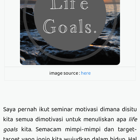
image source :
here
Saya pernah ikut seminar motivasi dimana disitu
kita semua dimotivasi untuk menuliskan apa
life
goals
kita. Semacam mimpi-mimpi dan target-
target yang ingin kita wujudkan dalam hidup. Hal