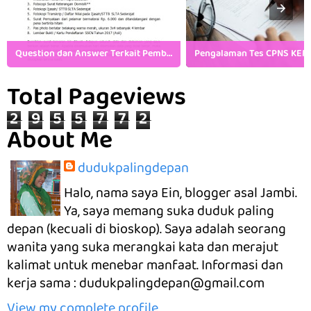
Question dan Answer Terkait Pembukaan CPNS Kemenkumham
Total Pageviews
2
9
5
5
7
7
2
About Me
dudukpalingdepan
Halo, nama saya Ein, blogger asal Jambi.
Ya, saya memang suka duduk paling
depan (kecuali di bioskop). Saya adalah seorang
wanita yang suka merangkai kata dan merajut
kalimat untuk menebar manfaat. Informasi dan
kerja sama : dudukpalingdepan@gmail.com
View my complete profile