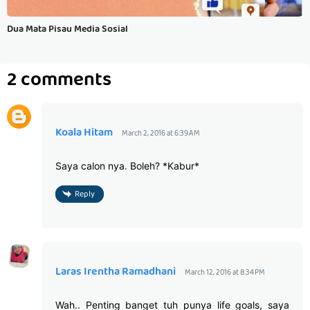
Dua Mata Pisau Media Sosial
2 comments
Koala Hitam
March 2, 2016 at 6:39 AM
Saya calon nya. Boleh? *Kabur*
Reply
Laras Irentha Ramadhani
March 12, 2016 at 8:34 PM
Wah.. Penting banget tuh punya life goals, saya