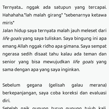
Ternyata... nggak ada satupun yang tercapai.
Hahahaha.*lah malah girang* *sebenarnya ketawa
miris*
Jalan hidup saya ternyata malah jauh meleset dari
life goals
yang saya tuliskan. Saya bingung ini apa
emang Allah nggak ridho apa gimana. Saya sempat
ngerasa sedih disaat tahu kalau ada teman dan
senior yang bisa mewujudkan
life
goals
yang
sama dengan apa yang saya inginkan.
Sebelum gegana (gelisah galau merana)
berkepanjangan, saya coba koreksi dan evaluasi
diri.
Setelah naik gunung turun gunung tujuh kali,