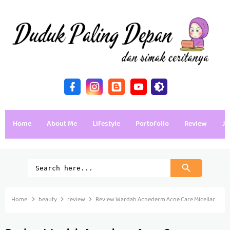
Home
About Me
Lifestyle
Portofolio
Review
Ja
Home
beauty
review
Review Wardah Acnederm Acne Care Micellar Water Untuk Kulit Berminyak (Oily Acne Prone)