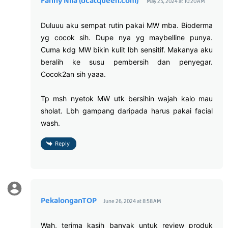
Fanny Nila (dcatqueen.com)
May 25, 2024 at 10:20 AM
Duluuu aku sempat rutin pakai MW mba. Bioderma
yg cocok sih. Dupe nya yg maybelline punya.
Cuma kdg MW bikin kulit lbh sensitif. Makanya aku
beralih ke susu pembersih dan penyegar.
Cocok2an sih yaaa.
Tp msh nyetok MW utk bersihin wajah kalo mau
sholat. Lbh gampang daripada harus pakai facial
wash.
Reply
PekalonganTOP
June 26, 2024 at 8:58 AM
Wah, terima kasih banyak untuk review produk