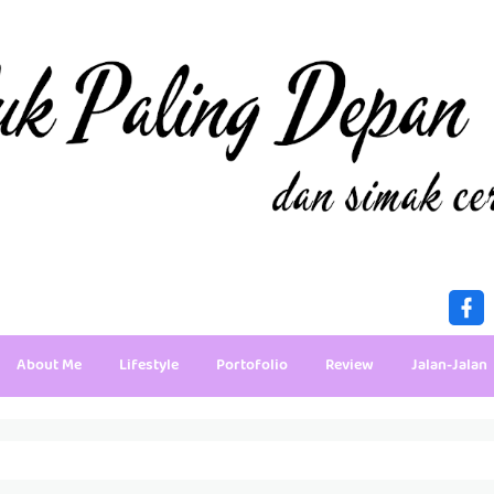
About Me
Lifestyle
Portofolio
Review
Jalan-Jalan