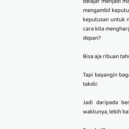
belajar menjadi m
mengambil keputus
keputusan untuk m
cara kita mengharg
depan?
Bisa aja ribuan ta
Tapi bayangin ba
takdir.
Jadi daripada b
waktunya, lebih ba