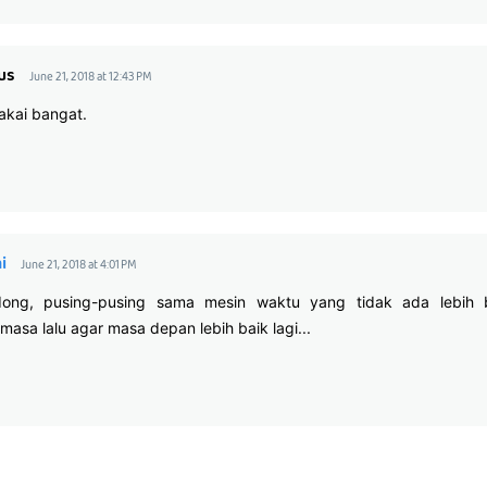
us
June 21, 2018 at 12:43 PM
akai bangat.
i
June 21, 2018 at 4:01 PM
dong, pusing-pusing sama mesin waktu yang tidak ada lebih 
masa lalu agar masa depan lebih baik lagi...