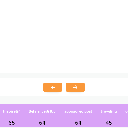
Inspiratif
Belajar Jadi Ibu
sponsored post
traveling
c
65
64
64
45