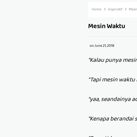
Home
Inspiratif
Mesi
Mesin Waktu
on
June 21, 2018
"Kalau punya mesin
"Tapi mesin waktu 
"yaa, seandainya a
"Kenapa berandai 