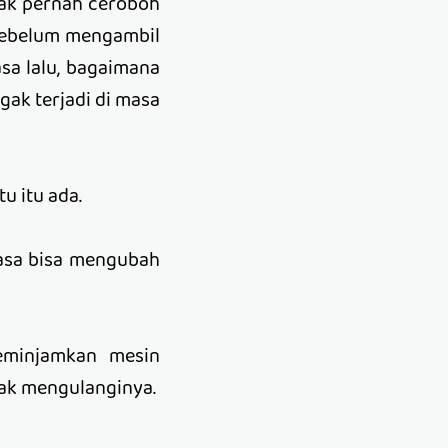
gak pernah ceroboh
 sebelum mengambil
sa lalu, bagaimana
gak terjadi di masa
tu itu ada.
asa bisa mengubah
eminjamkan mesin
ggak mengulanginya.