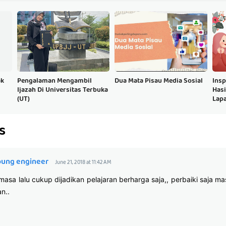
ak
Pengalaman Mengambil
Dua Mata Pisau Media Sosial
Insp
Ijazah Di Universitas Terbuka
Hasi
(UT)
Lap
s
young engineer
June 21, 2018 at 11:42 AM
masa lalu cukup dijadikan pelajaran berharga saja,, perbaiki saja m
n..