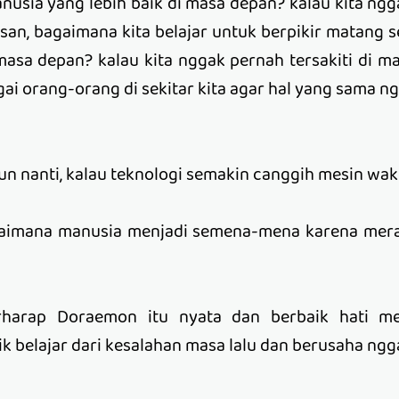
anusia yang lebih baik di masa depan? kalau kita ng
an, bagaimana kita belajar untuk berpikir matang
asa depan? kalau kita nggak pernah tersakiti di ma
ai orang-orang di sekitar kita agar hal yang sama ng
hun nanti, kalau teknologi semakin canggih mesin wak
gaimana manusia menjadi semena-mena karena mer
erharap Doraemon itu nyata dan berbaik hati m
ik belajar dari kesalahan masa lalu dan berusaha n